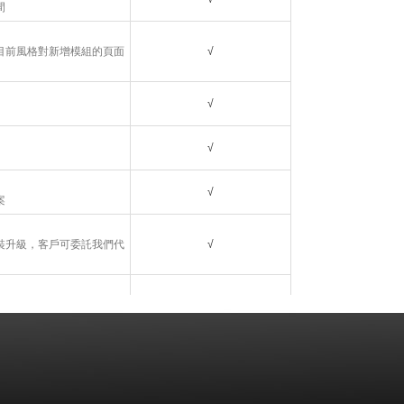
間
目前風格對新增模組的頁面
√
√
√
√
案
裝升級，客戶可委託我們代
√
名、主機環境)導致網站工
√
問題的原因，促成問題的解
的問題