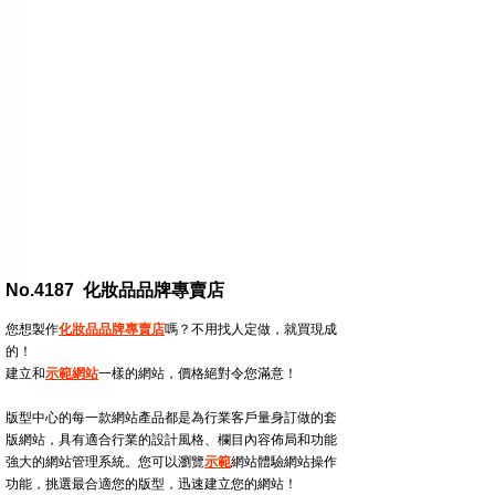
No.4187 化妝品品牌專賣店
您想製作
化妝品品牌專賣店
嗎？不用找人定做，就買現成
的！
建立和
示範網站
一樣的網站，價格絕對令您滿意！
版型中心的每一款網站產品都是為行業客戶量身訂做的套
版網站，具有適合行業的設計風格、欄目內容佈局和功能
強大的網站管理系統。您可以瀏覽
示範
網站體驗網站操作
功能，挑選最合適您的版型，迅速建立您的網站！