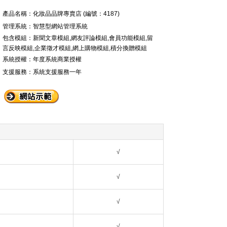
產品名稱：化妝品品牌專賣店 (編號：4187)
管理系統：智慧型網站管理系統
包含模組：新聞文章模組,網友評論模組,會員功能模組,留
言反映模組,企業徵才模組,網上購物模組,積分換贈模組
系統授權：年度系統商業授權
支援服務：系統支援服務一年
√
√
√
√