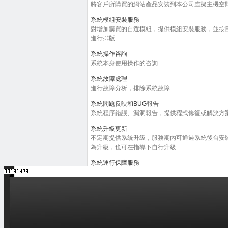
將客戶所購買的網站產品安裝到本公司虛擬主機空
系統模組安裝服務
對增加購買的自選模組，提供模組安裝服務，並按
進行排版
系統操作咨詢
系統本身使用操作的咨詢
系統故障處理
進行故障分析，排除系統故障
系統問題反映和BUG報告
系統程序錯誤、漏洞報告，提供程式修復或解決方
系統升級更新
不定期提供系統升級，服務期內可通過系統後台安
為升級，也可在指導下自行升級
系統運行保障服務
以確保網站正常使用為目的，在非本系統原因(如域
作不正常時，提供適當的幫助，協助客戶判斷出現
決。
以下情況不屬於系統支援服務範圍
1、自行修改或使用非原始程序原始碼或模版產生