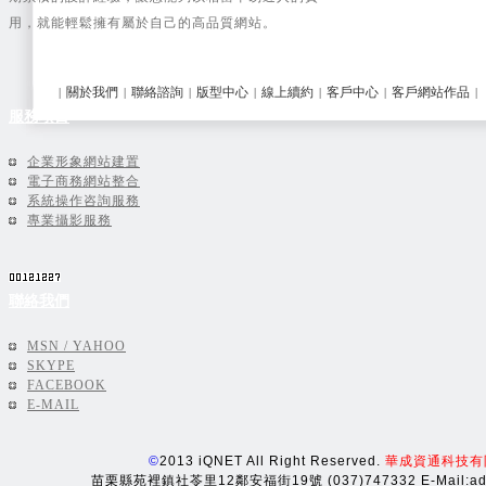
線上購物類
(21)
用，就能輕鬆擁有屬於自己的高品質網站。
建置中網站
(20)
關於我們
聯絡諮詢
版型中心
線上續約
客戶中心
客戶網站作品
|
|
|
|
|
|
|
服務項目
企業形象網站建置
電子商務網站整合
系統操作咨詢服務
專業攝影服務
聯絡我們
MSN / YAHOO
SKYPE
FACEBOOK
E-MAIL
©
2013 iQNET All Right Reserved.
華成資通科技有
苗栗縣苑裡鎮社苓里12鄰安福街19號 (037)747332 E-Mail:adm