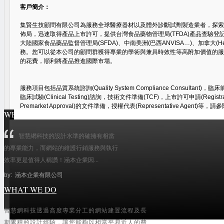
客戶簡介：
集賢生技顧問有限公司為服務全球醫療器材以及體外診斷試劑製造業者，探索
佈局，迅速取得產品上市許可，提供台灣食品藥物管理局(TFDA)產品查驗登記
大陸國家食品藥品監督管理局(SFDA)、中南美洲(巴西ANVISA…)、加拿大(Healt
務。您可以從本公司的顧問群獲得專業的學術與兼具時效性等高附加價值的服
的花費，順利將產品推進國際市場。
服務項目包括品質系統諮詢(Quality System Compliance Consultant)，臨床前測試
臨床試驗(Clinical Testing)諮詢，技術文件準備(TCF)，上市許可申請(Registration, 
Premarket Approval)的文件準備，授權代表(Representative Agent)等
WHAT THEY SAY
此外，本公司亦提供食品查驗登記。品質系統方面可提供實驗室認證輔導，協助設立醫
智慧網科技的設計水準的確擁有相當
COLA, CAP)和測試實驗室(ISO 17025)之品質管理系統，確保符合政府
的專業能力，而網站的維護行銷服務與執行
效率更是值得人稱讚！涵本企業因...
瀏覽 (3632) |
支持(
0
)
|
反對(
0
)
| 圖片上傳：
系統管理員
by: 涵本企業有限公司
WHAT WE DO
智慧網科技透過高度專業分工的網站建置流程及長
公司形象類
(43)
期累積的設計經驗，讓您能夠以相當平易近人的費