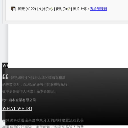
瀏覽 (4122) |
支持(
0
)
|
反對(
0
)
| 圖片上傳：
系統管理員
WHAT THEY SAY
智慧網科技的設計水準的確擁有相當
的專業能力，而網站的維護行銷服務與執行
效率更是值得人稱讚！涵本企業因...
by: 涵本企業有限公司
WHAT WE DO
智慧網科技透過高度專業分工的網站建置流程及長
公司形象類
(43)
期累積的設計經驗，讓您能夠以相當平易近人的費