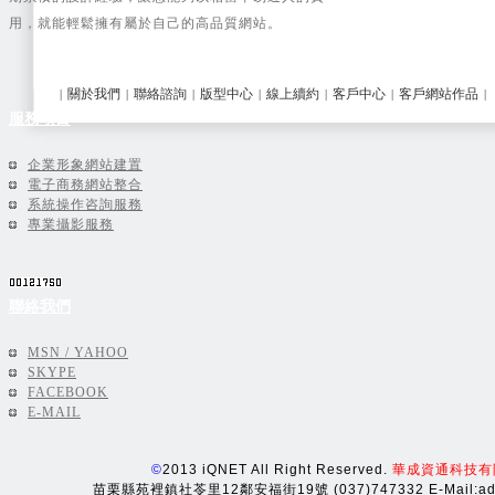
線上購物類
(21)
用，就能輕鬆擁有屬於自己的高品質網站。
建置中網站
(20)
關於我們
聯絡諮詢
版型中心
線上續約
客戶中心
客戶網站作品
|
|
|
|
|
|
|
服務項目
企業形象網站建置
電子商務網站整合
系統操作咨詢服務
專業攝影服務
聯絡我們
MSN / YAHOO
SKYPE
FACEBOOK
E-MAIL
©
2013 iQNET All Right Reserved.
華成資通科技有
苗栗縣苑裡鎮社苓里12鄰安福街19號 (037)747332 E-Mail:adm