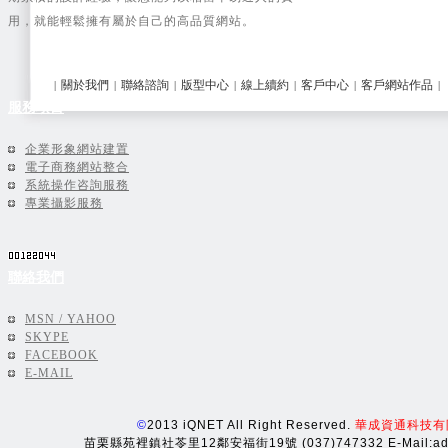
線上購物類
(21)
用，就能輕鬆擁有屬於自己的高品質網站。
建置中網站
(20)
關於我們
聯絡諮詢
版型中心
線上續約
客戶中心
客戶網站作品
|
|
|
|
|
|
|
服務項目
企業形象網站建置
電子商務網站整合
系統操作咨詢服務
專業攝影服務
聯絡我們
MSN / YAHOO
SKYPE
FACEBOOK
E-MAIL
©
2013 iQNET All Right Reserved.
華成資通科技有
苗栗縣苑裡鎮社苓里12鄰安福街19號 (037)747332 E-Mail:adm