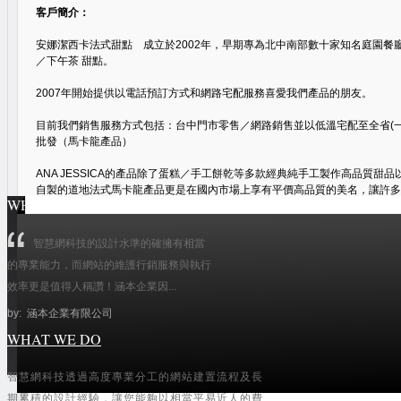
客戶簡介：
安娜潔西卡法式甜點 成立於2002年，早期專為北中南部數十家知名庭園餐
／下午茶 甜點。
2007年開始提供以電話預訂方式和網路宅配服務喜愛我們產品的朋友。
目前我們銷售服務方式包括：台中門市零售／網路銷售並以低溫宅配至全省(一年
批發（馬卡龍產品）
ANA JESSICA的產品除了蛋糕／手工餅乾等多款經典純手工製作高品質甜
自製的道地法式馬卡龍產品更是在國內市場上享有平價高品質的美名，讓許多
WHAT THEY SAY
前來。ANA JESSICA的馬卡龍產品新鮮製作且有33種口味，每顆直徑約4.5
超越國內外名店！
智慧網科技的設計水準的確擁有相當
ANA JESSICA的馬卡龍擁有外觀漂亮的蕾絲裙，薄薄酥脆的外殼，超Ｑ軟
的專業能力，而網站的維護行銷服務與執行
分明外酥內軟的滋味，是一顆完美的馬卡龍！
效率更是值得人稱讚！涵本企業因...
ANA JESSICA的馬卡龍是您送禮首選！送禮絕對夠體面！您絕對不用擔心
by: 涵本企業有限公司
溫會垮掉的馬卡龍！
WHAT WE DO
瀏覽 (4437) |
支持(
0
)
|
反對(
0
)
| 圖片上傳：
系統管理員
智慧網科技透過高度專業分工的網站建置流程及長
公司形象類
(43)
期累積的設計經驗，讓您能夠以相當平易近人的費