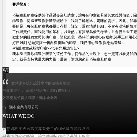
客戶簡介：
巧福章肚臍章提供製作品質專業肚臍章，讓每個印章都具備其意義與價值，除
鑑製作，從這些製作肚臍章經驗中，我能了解爸比，媽咪的需求，因此，我非
要的是…每個肚臍章我都親自存檔，註記，過程清楚仔細，不會有混洧的情形
工作與責任。而我使用的印材，以天然，有質感為優先考量，且會親自去工廠
做出好的肚臍章與其他印章，請您給我一些時間.約4到6個禮拜.純手工的用心
好日雕刻.想給寶寶一個吉祥.開運的印章。我們用心製作.與您結善緣～
<指肚臍章或胎髮印章><若有急用請告知>
我本身很喜歡鑲製肚臍章的這份工作，從作品的呈現中，您一定可以看見我的
定，就是支持我最大的力量，最後，謝謝您來到巧福章肚臍章
WHAT THEY SAY
瀏覽 (5461) |
支持(
0
)
|
反對(
0
)
| 圖片上傳：
系統管理員
智慧網科技的設計水準的確擁有相當
的專業能力，而網站的維護行銷服務與執行
效率更是值得人稱讚！涵本企業因...
by: 涵本企業有限公司
WHAT WE DO
智慧網科技透過高度專業分工的網站建置流程及長
公司形象類
(43)
期累積的設計經驗，讓您能夠以相當平易近人的費