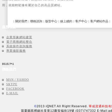
線上購物類
(21)
用，就能輕鬆擁有屬於自己的高品質網站。
建置中網站
(20)
關於我們
聯絡諮詢
版型中心
線上續約
客戶中心
客戶網站作品
|
|
|
|
|
|
|
服務項目
企業形象網站建置
電子商務網站整合
系統操作咨詢服務
專業攝影服務
聯絡我們
MSN / YAHOO
SKYPE
FACEBOOK
E-MAIL
©
2013 iQNET All Right Reserved.
華成資通科技有
苗栗縣苑裡鎮社苓里12鄰安福街19號 (037)747332 E-Mail:adm