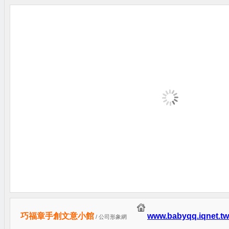
巧福章手創文意小館
www.babyqq.iqnet.tw
/ 公司形象網